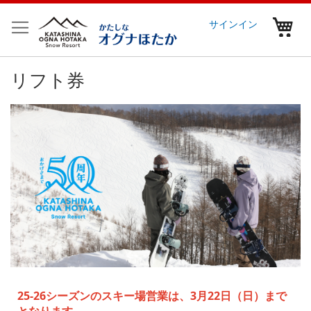
コ
ン
マ
サインイン
テ
ン
ツ
リフト券
に
ス
キ
ッ
プ
25-26シーズンのスキー場営業は、3月22日（日）まで
となります。