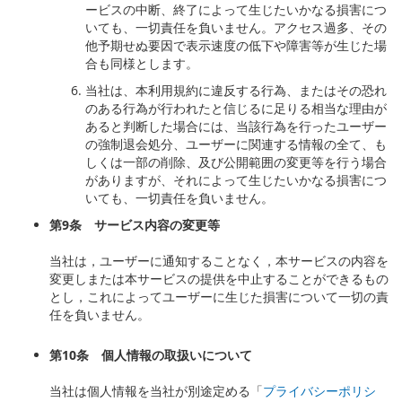
ービスの中断、終了によって生じたいかなる損害につ
いても、一切責任を負いません。アクセス過多、その
他予期せぬ要因で表示速度の低下や障害等が生じた場
合も同様とします。
当社は、本利用規約に違反する行為、またはその恐れ
のある行為が行われたと信じるに足りる相当な理由が
あると判断した場合には、当該行為を行ったユーザー
の強制退会処分、ユーザーに関連する情報の全て、も
しくは一部の削除、及び公開範囲の変更等を行う場合
がありますが、それによって生じたいかなる損害につ
いても、一切責任を負いません。
第
9
条 サービス内容の変更等
当社は，ユーザーに通知することなく，本サービスの内容を
変更しまたは本サービスの提供を中止することができるもの
とし，これによってユーザーに生じた損害について一切の責
任を負いません。
第
10
条 個人情報の取扱いについて
当社は個人情報を当社が別途定める「
プライバシーポリシ