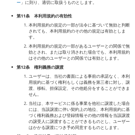
ー
」に則り、適切に取扱うものとします。
第
11
条 本利用規約の有効性
本利用規約の規定の一部が法令に基づいて無効と判断
されても、本利用規約のその他の規定は有効としま
す。
本利用規約の規定の一部があるユーザーとの関係で無
効とされ、または取り消された場合でも、本利用規約
はその他のユーザーとの関係では有効とします。
第
12
条 権利義務の譲渡
ユーザーは、当社の書面による事前の承諾なく、本利
用規約に基づく権利もしくは義務を第三者に対し、譲
渡、移転、担保設定、その他処分をすることができま
せん。
当社は、本サービスに係る事業を他社に譲渡した場合
には、当該譲渡に伴い契約上の地位、本利用規約に基
づく権利義務および登録情報その他の情報を当該譲渡
の譲受人に譲渡することができるものとし、ユーザー
はかかる譲渡につき予め同意するものとします。