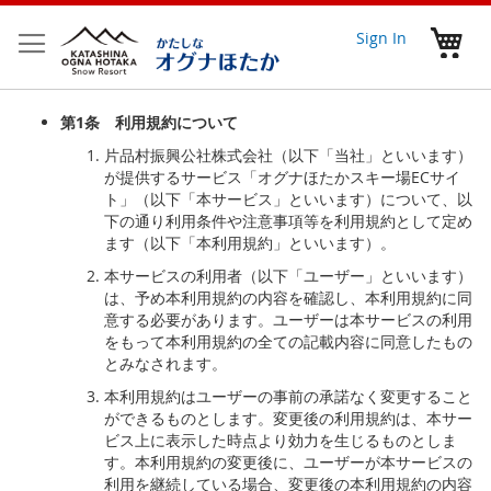
Skip
to
My 
Sign In
Content
第
1
条 利用規約について
片品村振興公社株式会社（以下「当社」といいます）
が提供するサービス「オグナほたかスキー場ECサイ
ト」（以下「本サービス」といいます）について、以
下の通り利用条件や注意事項等を利用規約として定め
ます（以下「本利用規約」といいます）。
本サービスの利用者（以下「ユーザー」といいます）
は、予め本利用規約の内容を確認し、本利用規約に同
意する必要があります。ユーザーは本サービスの利用
をもって本利用規約の全ての記載内容に同意したもの
とみなされます。
本利用規約はユーザーの事前の承諾なく変更すること
ができるものとします。変更後の利用規約は、本サー
ビス上に表示した時点より効力を生じるものとしま
す。本利用規約の変更後に、ユーザーが本サービスの
利用を継続している場合、変更後の本利用規約の内容